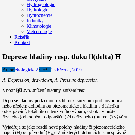
Hydrogeologie
Hydrologie
Hydrochemie
Jednotky
Klimatologie
Meteorologie
Rejstřík
Kontakt
Deprese hladiny resp. tlaku (delta) H
Autor
ekologicka2
vložil
13 března, 2019
A. Depression, drawdown, A. Pressure depression
Vhodnější syn. snížení hladiny, snížení tlaku
Deprese hladiny podzemní rozdíl mezi snížením pod původní a
nebo předem dohodnutou piezometrickou hladinu v důsledku
odčerpávání, lokálního intenzivního výparu, odtoku v místě
řízeného (odvodnění, odpouštění) či neřízeného (pramen)) vývěru.
Vyjadřuje se jako rozdíl nové polohy hladiny či piezometrického
napětí (H) od původní (H
). V některých definicích se nesprávně
o