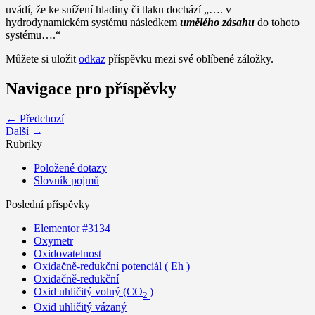
uvádí, že ke snížení hladiny či tlaku dochází „…. v
hydrodynamickém systému následkem
umělého zásahu
do tohoto
systému….“
Můžete si uložit
odkaz
příspěvku mezi své oblíbené záložky.
Navigace pro příspěvky
← Předchozí
Další →
Rubriky
Položené dotazy
Slovník pojmů
Poslední příspěvky
Elementor #3134
Oxymetr
Oxidovatelnost
Oxidačně-redukční potenciál ( Eh )
Oxidačně-redukční
Oxid uhličitý volný (CO
)
2
Oxid uhličitý vázaný