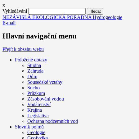
x
Vyhledávání
NEZÁVISLÁ EKOLOGICKÁ PORADNA Hydrogeologie
E-mail
Hlavní navigační menu
Přejít k obsahu webu
Položené dotazy
Studna
Zahrada
Dům
Sousedské vztahy
Sucho
Průzkum
Zásobování vodou
Vodárenství
Krajina
Legislativa
Ochrana podzemních vod
Slovník pojmů
Geologie
Geofyzika