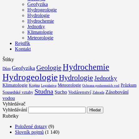
Geofyzika
Hydrogeologie
Hydrologie
Hydrochemie
Jednotky
Klimatologie
Meteorologie
Rejstřík
Kontakt
Štítky
Hydrochemie
Geologie
Geofyzika
Dům
Hydrogeologie
Hydrologie
Jednotky
Klimatologie
Meteorologie
Průzkum
Krajina
Legislativa
Ochrana podzemních vod
Studna
Sucho
Zásobování
Sousedské vztahy
Vodárenství
Zahrada
vodou
Vyhledávač
Vyhledávání
Rubriky
Položené dotazy
(9)
Slovník pojmů
(1 140)