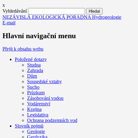
x
Vyhledávání
NEZÁVISLÁ EKOLOGICKÁ PORADNA Hydrogeologie
E-mail
Hlavní navigační menu
Přejít k obsahu webu
Položené dotazy
Studna
Zahrada
Dům
Sousedské vztahy
Sucho
Průzkum
Zásobování vodou
Vodárenství
Krajina
Legislativa
Ochrana podzemních vod
Slovník pojmů
Geologie
Geofyzika