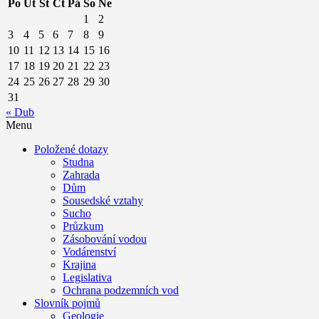
Po
Út
St
Čt
Pá
So
Ne
1
2
3
4
5
6
7
8
9
10
11
12
13
14
15
16
17
18
19
20
21
22
23
24
25
26
27
28
29
30
31
« Dub
Menu
Položené dotazy
Studna
Zahrada
Dům
Sousedské vztahy
Sucho
Průzkum
Zásobování vodou
Vodárenství
Krajina
Legislativa
Ochrana podzemních vod
Slovník pojmů
Geologie