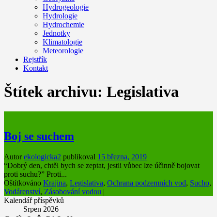
Hydrogeologie
Hydrologie
Hydrochemie
Jednotky
Klimatologie
Meteorologie
Rejstřík
Kontakt
Štítek archivu:
Legislativa
Boj se suchem
Autor
ekologicka2
publikoval
15 března, 2019
“Dobrý den, chtěl bych se zeptat, jestli vůbec lze účinně bojovat
proti suchu?” Proti...
Oštítkováno
Krajina
,
Legislativa
,
Ochrana podzemních vod
,
Sucho
,
Vodárenství
,
Zásobování vodou
|
Kalendář příspěvků
Srpen 2026