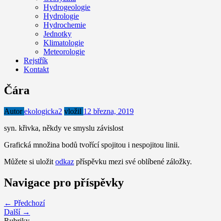
Hydrogeologie
Hydrologie
Hydrochemie
Jednotky
Klimatologie
Meteorologie
Rejstřík
Kontakt
Čára
Autor
ekologicka2
vložil
12 března, 2019
syn. křivka, někdy ve smyslu závislost
Grafická množina bodů tvořící spojitou i nespojitou linii.
Můžete si uložit
odkaz
příspěvku mezi své oblíbené záložky.
Navigace pro příspěvky
← Předchozí
Další →
Rubriky