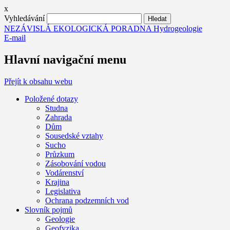
x
Vyhledávání
NEZÁVISLÁ EKOLOGICKÁ PORADNA Hydrogeologie
E-mail
Hlavní navigační menu
Přejít k obsahu webu
Položené dotazy
Studna
Zahrada
Dům
Sousedské vztahy
Sucho
Průzkum
Zásobování vodou
Vodárenství
Krajina
Legislativa
Ochrana podzemních vod
Slovník pojmů
Geologie
Geofyzika