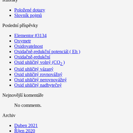
Položené dotazy
Slovník pojmů
Poslední příspěvky
Elementor #3134
Oxymetr
Oxidovatelnost
Oxidačně-redukční potenciál ( Eh )
Oxidačně-redukční
Oxid uhličitý volný (CO
)
2
Oxid uhličitý vázaný
Oxid uhličitý rovnovážný
Oxid uhličitý nerovnovážný
Oxid uhličitý nadbytečný
Nejnovější komentáře
No comments.
Archiv
Duben 2021
Říjen 2020