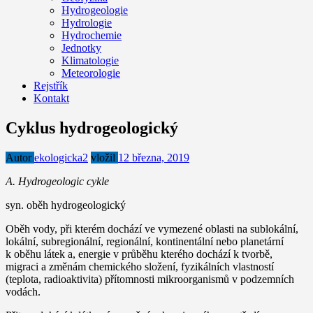
Hydrogeologie
Hydrologie
Hydrochemie
Jednotky
Klimatologie
Meteorologie
Rejstřík
Kontakt
Cyklus hydrogeologický
Autor
ekologicka2
vložil
12 března, 2019
A. Hydrogeologic cykle
syn. oběh hydrogeologický
Oběh vody, při kterém dochází ve vymezené oblasti na sublokální,
lokální, subregionální, regionální, kontinentální nebo planetární
k oběhu látek a, energie v průběhu kterého dochází k tvorbě,
migraci a změnám chemického složení, fyzikálních vlastností
(teplota, radioaktivita) přítomnosti mikroorganismů v podzemních
vodách.