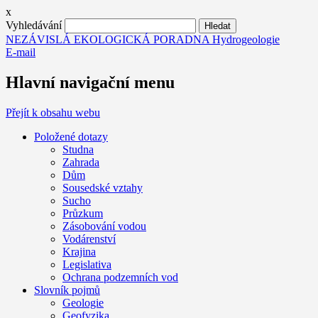
x
Vyhledávání
NEZÁVISLÁ EKOLOGICKÁ PORADNA Hydrogeologie
E-mail
Hlavní navigační menu
Přejít k obsahu webu
Položené dotazy
Studna
Zahrada
Dům
Sousedské vztahy
Sucho
Průzkum
Zásobování vodou
Vodárenství
Krajina
Legislativa
Ochrana podzemních vod
Slovník pojmů
Geologie
Geofyzika