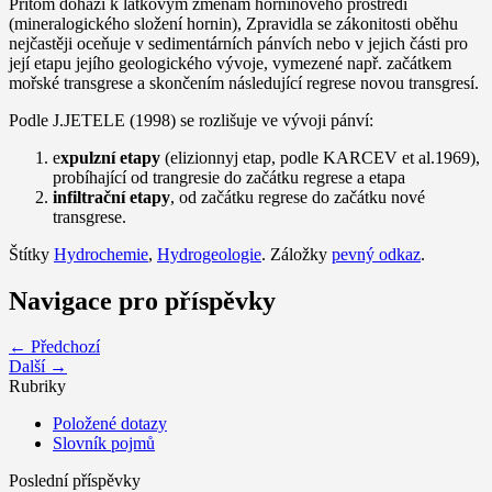
Přitom dohází k látkovým změnám horninového prostředí
(mineralogického složení hornin), Zpravidla se zákonitosti oběhu
nejčastěji oceňuje v sedimentárních pánvích nebo v jejich části pro
její etapu jejího geologického vývoje, vymezené např. začátkem
mořské transgrese a skončením následující regrese novou transgresí.
Podle J.JETELE (1998) se rozlišuje ve vývoji pánví:
e
xpulzní etapy
(elizionnyj etap, podle KARCEV et al.1969),
probíhající od trangresie do začátku regrese a etapa
infiltrační etapy
, od začátku regrese do začátku nové
transgrese.
Štítky
Hydrochemie
,
Hydrogeologie
. Záložky
pevný odkaz
.
Navigace pro příspěvky
← Předchozí
Další →
Rubriky
Položené dotazy
Slovník pojmů
Poslední příspěvky