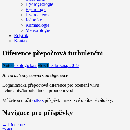
Hydrogeologie
Hydrologie
Hydrochemie
Jednotky
Klimatologie
Meteorologie
Rejstřík
Kontakt
Diference přepočtová turbulenční
Autor
ekologicka2
vložil
13 března, 2019
A. Turbulency conversion difference
Logaritmická přepočtová diference pro ocenění vlivu
nelinearity/turbulentnosti proudění vod
Můžete si uložit
odkaz
příspěvku mezi své oblíbené záložky.
Navigace pro příspěvky
← Předchozí
Další →