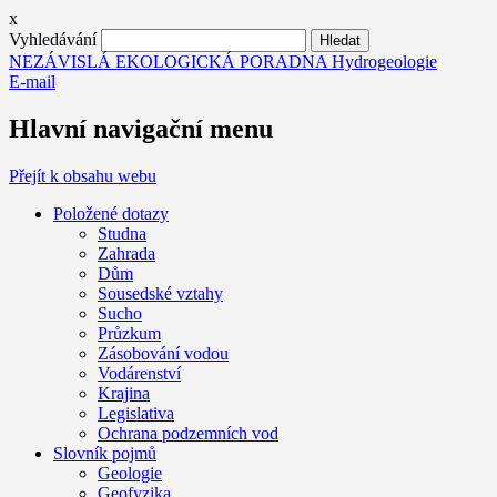
x
Vyhledávání
NEZÁVISLÁ EKOLOGICKÁ PORADNA Hydrogeologie
E-mail
Hlavní navigační menu
Přejít k obsahu webu
Položené dotazy
Studna
Zahrada
Dům
Sousedské vztahy
Sucho
Průzkum
Zásobování vodou
Vodárenství
Krajina
Legislativa
Ochrana podzemních vod
Slovník pojmů
Geologie
Geofyzika