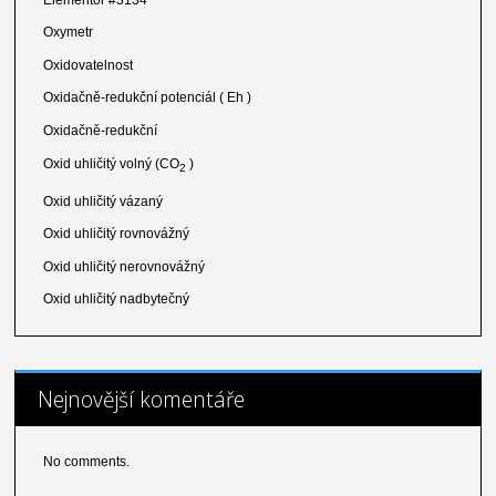
Oxymetr
Oxidovatelnost
Oxidačně-redukční potenciál ( Eh )
Oxidačně-redukční
Oxid uhličitý volný (CO
)
2
Oxid uhličitý vázaný
Oxid uhličitý rovnovážný
Oxid uhličitý nerovnovážný
Oxid uhličitý nadbytečný
Nejnovější komentáře
No comments.