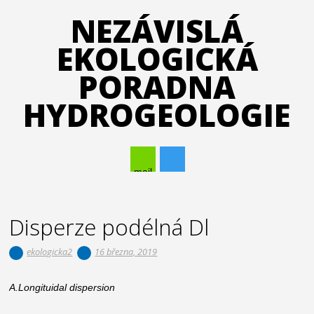
NEZÁVISLÁ
EKOLOGICKÁ
PORADNA
HYDROGEOLOGIE
mail
Hlavní navigační menu
Přejít k obsahu webu
Disperze podélná Dl
ekologicka2
16 března, 2019
A.Longituidal dispersion