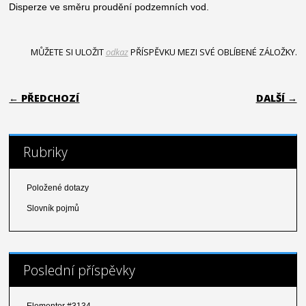
Disperze ve směru proudění podzemních vod.
MŮŽETE SI ULOŽIT
odkaz
PŘÍSPĚVKU MEZI SVÉ OBLÍBENÉ ZÁLOŽKY.
NAVIGACE PRO PŘÍSPĚVKY
← PŘEDCHOZÍ
DALŠÍ →
Rubriky
Položené dotazy
Slovník pojmů
Poslední příspěvky
Elementor #3134