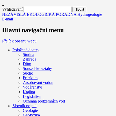
x
Vyhledávání
NEZÁVISLÁ EKOLOGICKÁ PORADNA Hydrogeologie
E-mail
Hlavní navigační menu
Přejít k obsahu webu
Položené dotazy
Studna
Zahrada
Dům
Sousedské vztahy
Sucho
Průzkum
Zásobování vodou
Vodárenství
Krajina
Legislativa
Ochrana podzemních vod
Slovník pojmů
Geologie
Geofyzika