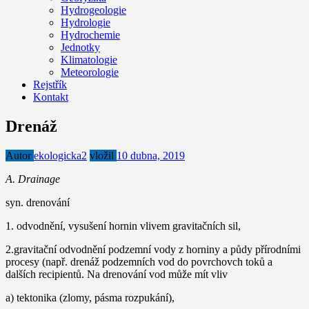
Hydrogeologie
Hydrologie
Hydrochemie
Jednotky
Klimatologie
Meteorologie
Rejstřík
Kontakt
Drenáž
Autor
ekologicka2
vložil
10 dubna, 2019
A. Drainage
syn. drenování
1. odvodnění, vysušení hornin vlivem gravitačních sil,
2.gravitační odvodnění podzemní vody z horniny a půdy přírodními
procesy (např. drenáž podzemních vod do povrchovch toků a
dalších recipientů. Na drenování vod může mít vliv
a) tektonika (zlomy, pásma rozpukání),