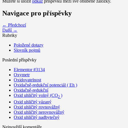
Můžete si uložit
odkaz
příspěvku mezi své oblíbené záložky.
Navigace pro příspěvky
← Předchozí
Další →
Rubriky
Položené dotazy
Slovník pojmů
Poslední příspěvky
Elementor #3134
Oxymetr
Oxidovatelnost
Oxidačně-redukční potenciál ( Eh )
Oxidačně-redukční
Oxid uhličitý volný (CO
)
2
Oxid uhličitý vázaný
Oxid uhličitý rovnovážný
Oxid uhličitý nerovnovážný
Oxid uhličitý nadbytečný
Nejnovější komentáře