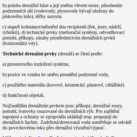
b) poloha drenážní báze a její změna vlivem eroze, působením
podzemních sítí (vodovody, plynovody bývají uloženy do
pískového lože), těžby surovin.
c) stupeň kolmatace/utěsnění dna recipientů (řek, jezer, nádrží,
rybníků), d) technické prvky (meliorační systémy, odvodňovací
potrubí, příkopy, zásahy prostřednictvím drenážních prvků
(horizontální vrty).
Technické drenážní prvky
(drenáž) se člení podle:
a) prostorového rozložení systému,
b) pozice ve vztahu ke směru proudění podzemní vody,
c) použitého materiálu (kovové, keramické, plastové, cihlářské)
d) funkčnosti objektů.
Nejčastějším drenážním prvkem jsou: příkopy, drenážné roury,
potrubí, tvarovky osazované do drenážních rýh. Pro zajištění
napojení a ochrany se zprapvidla ukládají resp. propojují do
drenážních šachtic. Zadržená/drenovaná voda usměrňuje se odvádí
do povrchovému toku přes drenážní výustění/výpust´.