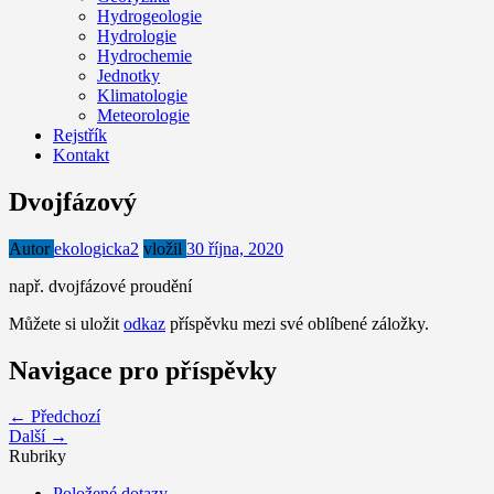
Hydrogeologie
Hydrologie
Hydrochemie
Jednotky
Klimatologie
Meteorologie
Rejstřík
Kontakt
Dvojfázový
Autor
ekologicka2
vložil
30 října, 2020
např. dvojfázové proudění
Můžete si uložit
odkaz
příspěvku mezi své oblíbené záložky.
Navigace pro příspěvky
← Předchozí
Další →
Rubriky
Položené dotazy