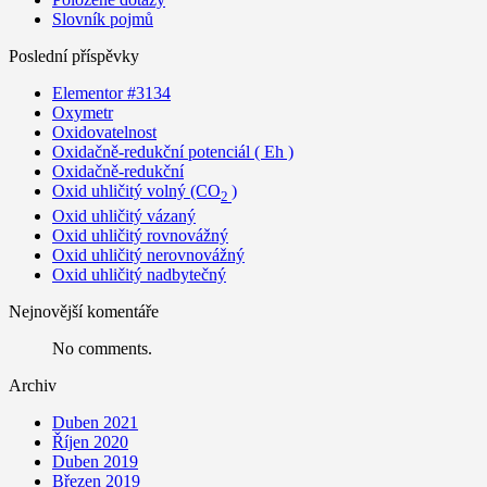
Slovník pojmů
Poslední příspěvky
Elementor #3134
Oxymetr
Oxidovatelnost
Oxidačně-redukční potenciál ( Eh )
Oxidačně-redukční
Oxid uhličitý volný (CO
)
2
Oxid uhličitý vázaný
Oxid uhličitý rovnovážný
Oxid uhličitý nerovnovážný
Oxid uhličitý nadbytečný
Nejnovější komentáře
No comments.
Archiv
Duben 2021
Říjen 2020
Duben 2019
Březen 2019