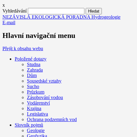
x
Vyhledávání
NEZÁVISLÁ EKOLOGICKÁ PORADNA Hydrogeologie
E-mail
Hlavní navigační menu
Přejít k obsahu webu
Položené dotazy
Studna
Zahrada
Dům
Sousedské vztahy
Sucho
Průzkum
Zásobování vodou
Vodárenství
Krajina
Legislativa
Ochrana podzemních vod
Slovník pojmů
Geologie
Geofyzika