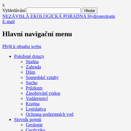
x
Vyhledávání
NEZÁVISLÁ EKOLOGICKÁ PORADNA Hydrogeologie
E-mail
Hlavní navigační menu
Přejít k obsahu webu
Položené dotazy
Studna
Zahrada
Dům
Sousedské vztahy
Sucho
Průzkum
Zásobování vodou
Vodárenství
Krajina
Legislativa
Ochrana podzemních vod
Slovník pojmů
Geologie
Geofyzika