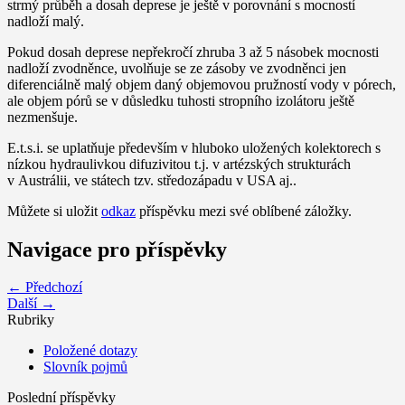
strmý průběh a dosah deprese je ještě v porovnání s mocností
nadloží malý.
Pokud dosah deprese nepřekročí zhruba 3 až 5 násobek mocnosti
nadloží zvodněnce, uvolňuje se ze zásoby ve zvodněnci jen
diferenciálně malý objem daný objemovou pružností vody v pórech,
ale objem pórů se v důsledku tuhosti stropního izolátoru ještě
nezmenšuje.
E.t.s.i. se uplatňuje především v hluboko uložených kolektorech s
nízkou hydraulivkou difuzivitou t.j. v artézských strukturách
v Austrálii, ve státech tzv. středozápadu v USA aj..
Můžete si uložit
odkaz
příspěvku mezi své oblíbené záložky.
Navigace pro příspěvky
← Předchozí
Další →
Rubriky
Položené dotazy
Slovník pojmů
Poslední příspěvky