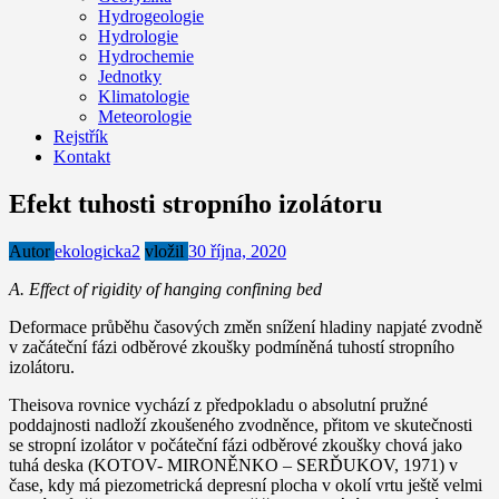
Hydrogeologie
Hydrologie
Hydrochemie
Jednotky
Klimatologie
Meteorologie
Rejstřík
Kontakt
Efekt tuhosti stropního izolátoru
Autor
ekologicka2
vložil
30 října, 2020
A. Effect of rigidity of hanging confining bed
Deformace průběhu časových změn snížení hladiny napjaté zvodně
v začáteční fázi odběrové zkoušky podmíněná tuhostí stropního
izolátoru.
Theisova rovnice vychází z předpokladu o absolutní pružné
poddajnosti nadloží zkoušeného zvodněnce, přitom ve skutečnosti
se stropní izolátor v počáteční fázi odběrové zkoušky chová jako
tuhá deska (KOTOV- MIRONĚNKO – SERĎUKOV, 1971) v
čase, kdy má piezometrická depresní plocha v okolí vrtu ještě velmi