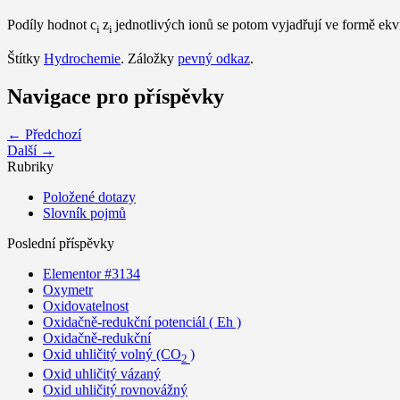
Podíly hodnot c
z
jednotlivých ionů se potom vyjadřují ve formě ekv
i
i
Štítky
Hydrochemie
. Záložky
pevný odkaz
.
Navigace pro příspěvky
← Předchozí
Další →
Rubriky
Položené dotazy
Slovník pojmů
Poslední příspěvky
Elementor #3134
Oxymetr
Oxidovatelnost
Oxidačně-redukční potenciál ( Eh )
Oxidačně-redukční
Oxid uhličitý volný (CO
)
2
Oxid uhličitý vázaný
Oxid uhličitý rovnovážný