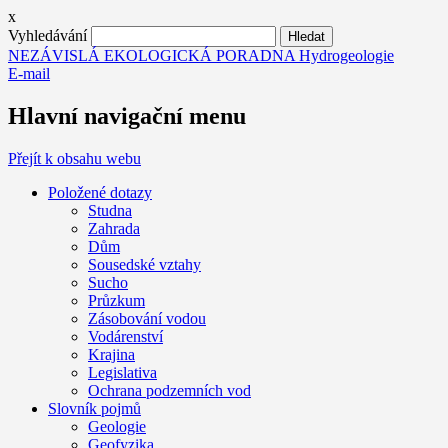
x
Vyhledávání
NEZÁVISLÁ EKOLOGICKÁ PORADNA Hydrogeologie
E-mail
Hlavní navigační menu
Přejít k obsahu webu
Položené dotazy
Studna
Zahrada
Dům
Sousedské vztahy
Sucho
Průzkum
Zásobování vodou
Vodárenství
Krajina
Legislativa
Ochrana podzemních vod
Slovník pojmů
Geologie
Geofyzika