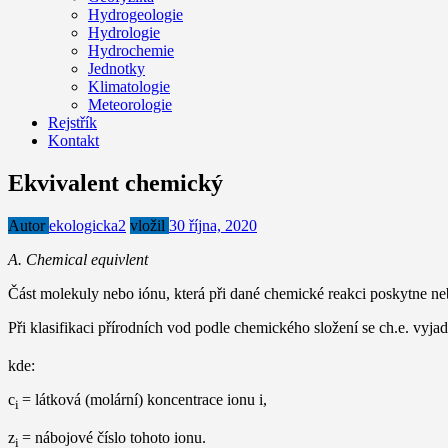
Hydrogeologie
Hydrologie
Hydrochemie
Jednotky
Klimatologie
Meteorologie
Rejstřík
Kontakt
Ekvivalent chemický
Autor
ekologicka2
vložil
30 října, 2020
A. Chemical equivlent
Část molekuly nebo iónu, která při dané chemické reakci poskytne ne
Při klasifikaci přírodních vod podle chemického složení se ch.e. vyjad
kde:
c
= látková (molární) koncentrace ionu i,
i
z
= nábojové číslo tohoto ionu.
i