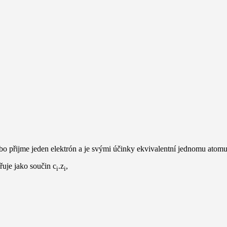
bo přijme jeden elektrón a je svými účinky ekvivalentní jednomu atomu
řuje jako součin c
.z
,
i
i