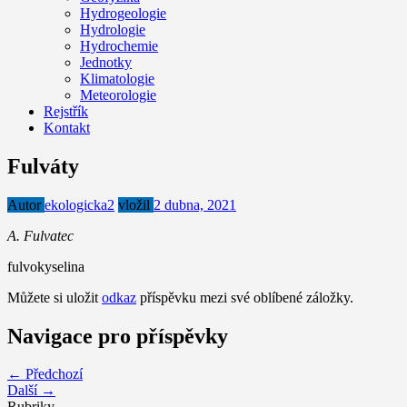
Hydrogeologie
Hydrologie
Hydrochemie
Jednotky
Klimatologie
Meteorologie
Rejstřík
Kontakt
Fulváty
Autor
ekologicka2
vložil
2 dubna, 2021
A. Fulvatec
fulvokyselina
Můžete si uložit
odkaz
příspěvku mezi své oblíbené záložky.
Navigace pro příspěvky
← Předchozí
Další →
Rubriky