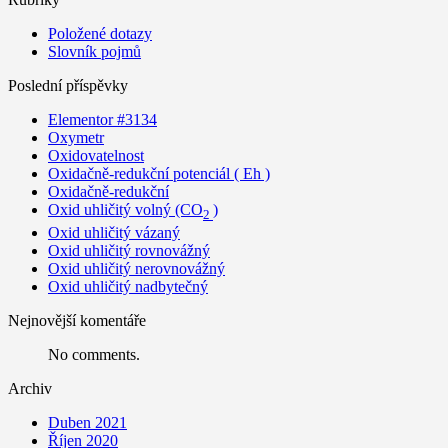
Položené dotazy
Slovník pojmů
Poslední příspěvky
Elementor #3134
Oxymetr
Oxidovatelnost
Oxidačně-redukční potenciál ( Eh )
Oxidačně-redukční
Oxid uhličitý volný (CO
)
2
Oxid uhličitý vázaný
Oxid uhličitý rovnovážný
Oxid uhličitý nerovnovážný
Oxid uhličitý nadbytečný
Nejnovější komentáře
No comments.
Archiv
Duben 2021
Říjen 2020