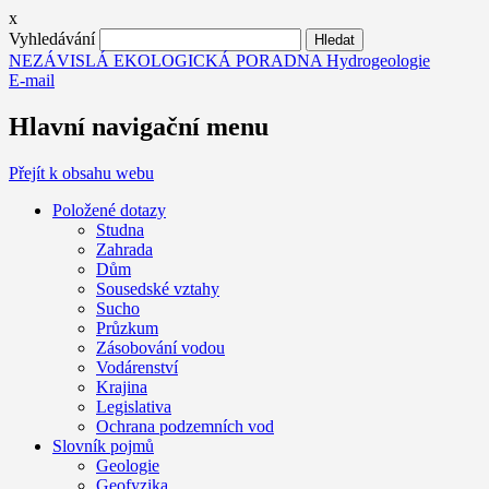
x
Vyhledávání
NEZÁVISLÁ EKOLOGICKÁ PORADNA Hydrogeologie
E-mail
Hlavní navigační menu
Přejít k obsahu webu
Položené dotazy
Studna
Zahrada
Dům
Sousedské vztahy
Sucho
Průzkum
Zásobování vodou
Vodárenství
Krajina
Legislativa
Ochrana podzemních vod
Slovník pojmů
Geologie
Geofyzika