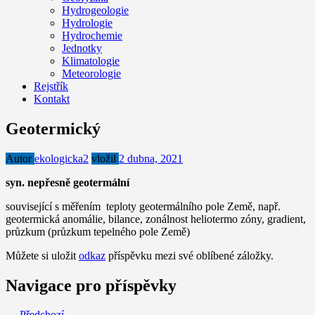
Hydrogeologie
Hydrologie
Hydrochemie
Jednotky
Klimatologie
Meteorologie
Rejstřík
Kontakt
Geotermický
Autor
ekologicka2
vložil
2 dubna, 2021
syn. nepřesně geotermální
související s měřením teploty geotermálního pole Země, např.
geotermická anomálie, bilance, zonálnost heliotermo zóny, gradient,
průzkum (průzkum tepelného pole Země)
Můžete si uložit
odkaz
příspěvku mezi své oblíbené záložky.
Navigace pro příspěvky
← Předchozí