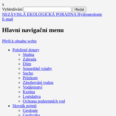
x
Vyhledávání
NEZÁVISLÁ EKOLOGICKÁ PORADNA Hydrogeologie
E-mail
Hlavní navigační menu
Přejít k obsahu webu
Položené dotazy
Studna
Zahrada
Dům
Sousedské vztahy
Sucho
Průzkum
Zásobování vodou
Vodárenství
Krajina
Legislativa
Ochrana podzemních vod
Slovník pojmů
Geologie
Geofyzika