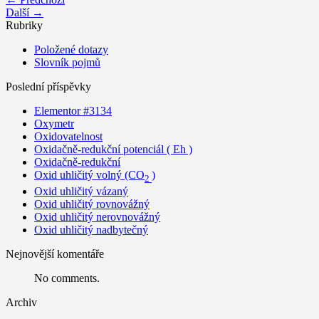
Další →
Rubriky
Položené dotazy
Slovník pojmů
Poslední příspěvky
Elementor #3134
Oxymetr
Oxidovatelnost
Oxidačně-redukční potenciál ( Eh )
Oxidačně-redukční
Oxid uhličitý volný (CO
)
2
Oxid uhličitý vázaný
Oxid uhličitý rovnovážný
Oxid uhličitý nerovnovážný
Oxid uhličitý nadbytečný
Nejnovější komentáře
No comments.
Archiv