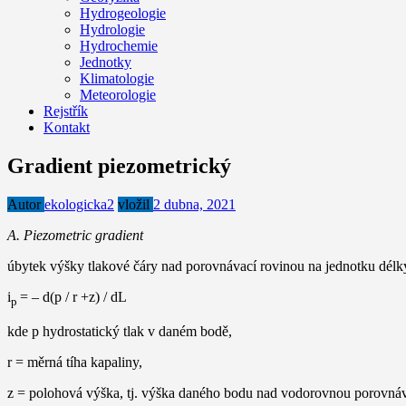
Hydrogeologie
Hydrologie
Hydrochemie
Jednotky
Klimatologie
Meteorologie
Rejstřík
Kontakt
Gradient piezometrický
Autor
ekologicka2
vložil
2 dubna, 2021
A. Piezometric gradient
úbytek výšky tlakové čáry nad porovnávací rovinou na jednotku délk
i
= – d(p / r +z) / dL
p
kde p hydrostatický tlak v daném bodě,
r = měrná tíha kapaliny,
z = polohová výška, tj. výška daného bodu nad vodorovnou porovnáv