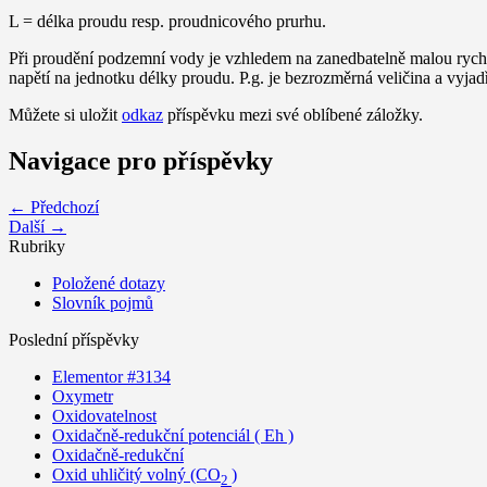
L = délka proudu resp. proudnicového prurhu.
Při proudění podzemní vody je vzhledem na zanedbatelně malou rychl
napětí na jednotku délky proudu. P.g. je bezrozměrná veličina a vyjad
Můžete si uložit
odkaz
příspěvku mezi své oblíbené záložky.
Navigace pro příspěvky
← Předchozí
Další →
Rubriky
Položené dotazy
Slovník pojmů
Poslední příspěvky
Elementor #3134
Oxymetr
Oxidovatelnost
Oxidačně-redukční potenciál ( Eh )
Oxidačně-redukční
Oxid uhličitý volný (CO
)
2