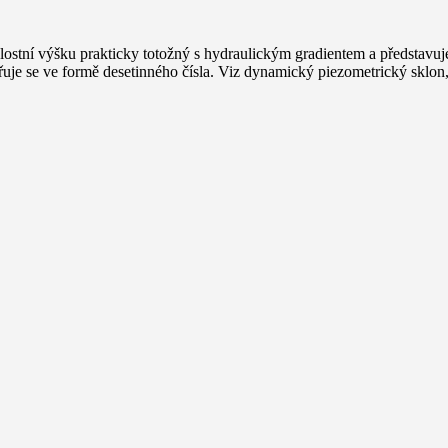
ostní výšku prakticky totožný s hydraulickým gradientem a představuj
řuje se ve formě desetinného čísla. Viz dynamický piezometrický sklon,