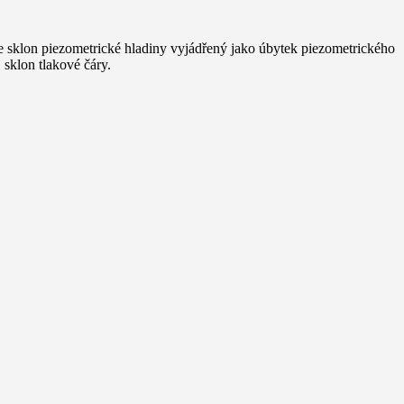
e sklon piezometrické hladiny vyjádřený jako úbytek piezometrického
 sklon tlakové čáry.