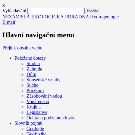
x
Vyhledávání
NEZÁVISLÁ EKOLOGICKÁ PORADNA Hydrogeologie
E-mail
Hlavní navigační menu
Přejít k obsahu webu
Položené dotazy
Studna
Zahrada
Dům
Sousedské vztahy
Sucho
Průzkum
Zásobování vodou
Vodárenství
Krajina
Legislativa
Ochrana podzemních vod
Slovník pojmů
Geologie
Geofyzika