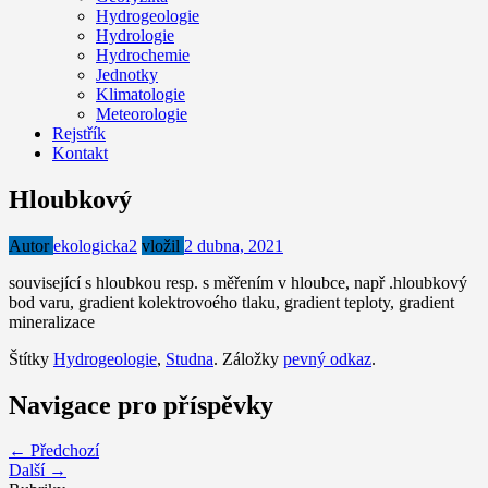
Hydrogeologie
Hydrologie
Hydrochemie
Jednotky
Klimatologie
Meteorologie
Rejstřík
Kontakt
Hloubkový
Autor
ekologicka2
vložil
2 dubna, 2021
související s hloubkou resp. s měřením v hloubce, např .hloubkový
bod varu, gradient kolektrovoého tlaku, gradient teploty, gradient
mineralizace
Štítky
Hydrogeologie
,
Studna
. Záložky
pevný odkaz
.
Navigace pro příspěvky
← Předchozí
Další →