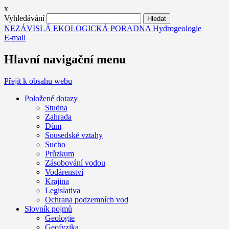
x
Vyhledávání
NEZÁVISLÁ EKOLOGICKÁ PORADNA Hydrogeologie
E-mail
Hlavní navigační menu
Přejít k obsahu webu
Položené dotazy
Studna
Zahrada
Dům
Sousedské vztahy
Sucho
Průzkum
Zásobování vodou
Vodárenství
Krajina
Legislativa
Ochrana podzemních vod
Slovník pojmů
Geologie
Geofyzika