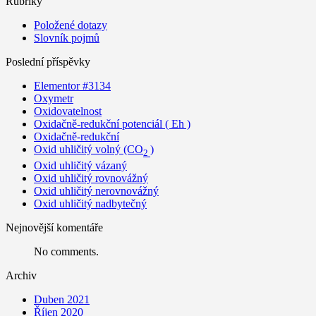
Rubriky
Položené dotazy
Slovník pojmů
Poslední příspěvky
Elementor #3134
Oxymetr
Oxidovatelnost
Oxidačně-redukční potenciál ( Eh )
Oxidačně-redukční
Oxid uhličitý volný (CO
)
2
Oxid uhličitý vázaný
Oxid uhličitý rovnovážný
Oxid uhličitý nerovnovážný
Oxid uhličitý nadbytečný
Nejnovější komentáře
No comments.
Archiv
Duben 2021
Říjen 2020