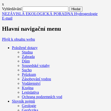
x
Vyhledávání
NEZÁVISLÁ EKOLOGICKÁ PORADNA Hydrogeologie
E-mail
Hlavní navigační menu
Přejít k obsahu webu
Položené dotazy
Studna
Zahrada
Dům
Sousedské vztahy
Sucho
Průzkum
Zásobování vodou
Vodárenství
Krajina
Legislativa
Ochrana podzemních vod
Slovník pojmů
Geologie
Geofyzika