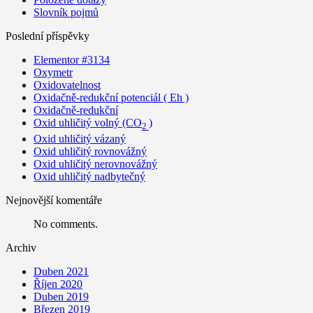
Slovník pojmů
Poslední příspěvky
Elementor #3134
Oxymetr
Oxidovatelnost
Oxidačně-redukční potenciál ( Eh )
Oxidačně-redukční
Oxid uhličitý volný (CO
)
2
Oxid uhličitý vázaný
Oxid uhličitý rovnovážný
Oxid uhličitý nerovnovážný
Oxid uhličitý nadbytečný
Nejnovější komentáře
No comments.
Archiv
Duben 2021
Říjen 2020
Duben 2019
Březen 2019