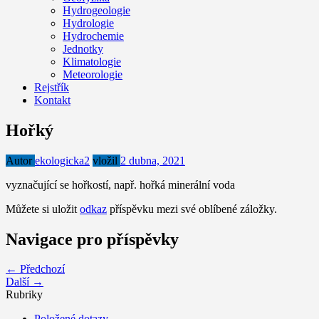
Hydrogeologie
Hydrologie
Hydrochemie
Jednotky
Klimatologie
Meteorologie
Rejstřík
Kontakt
Hořký
Autor
ekologicka2
vložil
2 dubna, 2021
vyznačující se hořkostí, např. hořká minerální voda
Můžete si uložit
odkaz
příspěvku mezi své oblíbené záložky.
Navigace pro příspěvky
← Předchozí
Další →
Rubriky
Položené dotazy