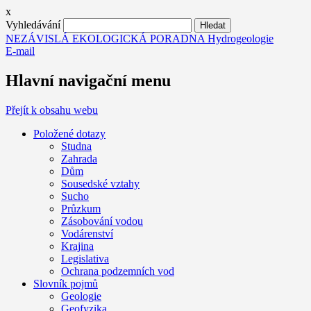
x
Vyhledávání
NEZÁVISLÁ EKOLOGICKÁ PORADNA Hydrogeologie
E-mail
Hlavní navigační menu
Přejít k obsahu webu
Položené dotazy
Studna
Zahrada
Dům
Sousedské vztahy
Sucho
Průzkum
Zásobování vodou
Vodárenství
Krajina
Legislativa
Ochrana podzemních vod
Slovník pojmů
Geologie
Geofyzika