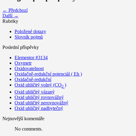
← Předchozí
Další →
Rubriky
Položené dotazy
Slovník pojmů
Poslední příspěvky
Elementor #3134
Oxymetr
Oxidovatelnost
Oxidačně-redukční potenciál ( Eh )
Oxidačně-redukční
Oxid uhličitý volný (CO
)
2
Oxid uhličitý vázaný
Oxid uhličitý rovnovážný
Oxid uhličitý nerovnovážný
Oxid uhličitý nadbytečný
Nejnovější komentáře
No comments.