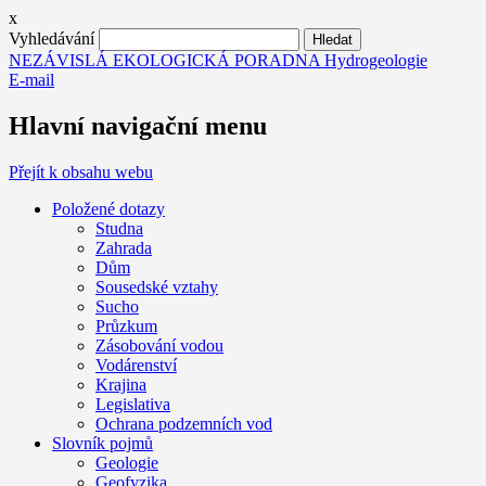
x
Vyhledávání
NEZÁVISLÁ EKOLOGICKÁ PORADNA Hydrogeologie
E-mail
Hlavní navigační menu
Přejít k obsahu webu
Položené dotazy
Studna
Zahrada
Dům
Sousedské vztahy
Sucho
Průzkum
Zásobování vodou
Vodárenství
Krajina
Legislativa
Ochrana podzemních vod
Slovník pojmů
Geologie
Geofyzika