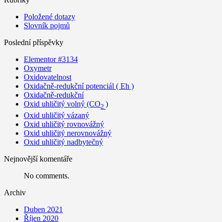
Položené dotazy
Slovník pojmů
Poslední příspěvky
Elementor #3134
Oxymetr
Oxidovatelnost
Oxidačně-redukční potenciál ( Eh )
Oxidačně-redukční
Oxid uhličitý volný (CO
)
2
Oxid uhličitý vázaný
Oxid uhličitý rovnovážný
Oxid uhličitý nerovnovážný
Oxid uhličitý nadbytečný
Nejnovější komentáře
No comments.
Archiv
Duben 2021
Říjen 2020