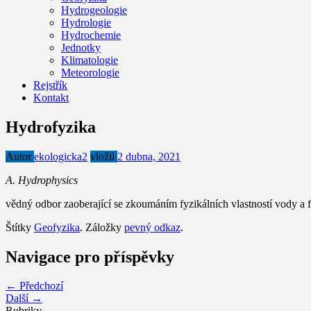
Hydrogeologie
Hydrologie
Hydrochemie
Jednotky
Klimatologie
Meteorologie
Rejstřík
Kontakt
Hydrofyzika
Autor
ekologicka2
vložil
2 dubna, 2021
A. Hydrophysics
vědný odbor zaoberající se zkoumáním fyzikálních vlastností vody a f
Štítky
Geofyzika
. Záložky
pevný odkaz
.
Navigace pro příspěvky
← Předchozí
Další →
Rubriky