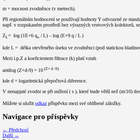
m = mocnost zvodněnce (v metrech).
Při regionálním hodnocení se používají hodnoty Y odvozené ze stand
např. v rozpukaném prostředí bez výrazných vrstvových kolektorů, se
Z
= log (1E+6 q
/ L) – log (E+9 q / L )
L
o
kde L = délka otevřeného úseku ve zvodněnci (pod statickou hladino
Mezi i.p.Z a koeficientem filtrace (k) platí vztah
(Z+ d -9)
antilog (Z+d-9) = 10
kde d = logaritmická přepočtová diference.
V nenapjaté zvodni se při snížení ( s ), které bude větší než (m/10) 
Můžete si uložit
odkaz
příspěvku mezi své oblíbené záložky.
Navigace pro příspěvky
← Předchozí
Další →