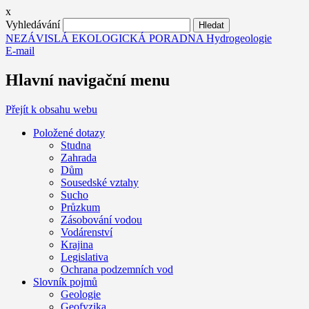
x
Vyhledávání
NEZÁVISLÁ EKOLOGICKÁ PORADNA Hydrogeologie
E-mail
Hlavní navigační menu
Přejít k obsahu webu
Položené dotazy
Studna
Zahrada
Dům
Sousedské vztahy
Sucho
Průzkum
Zásobování vodou
Vodárenství
Krajina
Legislativa
Ochrana podzemních vod
Slovník pojmů
Geologie
Geofyzika