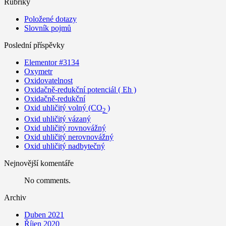
Rubriky
Položené dotazy
Slovník pojmů
Poslední příspěvky
Elementor #3134
Oxymetr
Oxidovatelnost
Oxidačně-redukční potenciál ( Eh )
Oxidačně-redukční
Oxid uhličitý volný (CO
)
2
Oxid uhličitý vázaný
Oxid uhličitý rovnovážný
Oxid uhličitý nerovnovážný
Oxid uhličitý nadbytečný
Nejnovější komentáře
No comments.
Archiv
Duben 2021
Říjen 2020