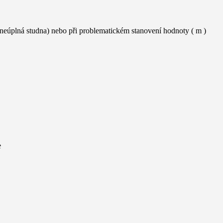
 neúplná studna) nebo při problematickém stanovení hodnoty ( m )
e