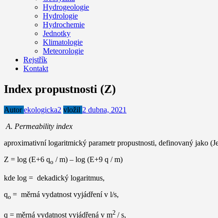
Hydrogeologie
Hydrologie
Hydrochemie
Jednotky
Klimatologie
Meteorologie
Rejstřík
Kontakt
Index propustnosti (Z)
Autor
ekologicka2
vložil
2 dubna, 2021
A. Permeability index
aproximativní logaritmický parametr propustnosti, definovaný jako (Je
Z = log (E+6 q
/ m) – log (E+9 q / m)
o
kde log = dekadický logaritmus,
q
= měrná vydatnost vyjádření v l/s,
o
2
q = měrná vydatnost vyjádřená v m
/ s,