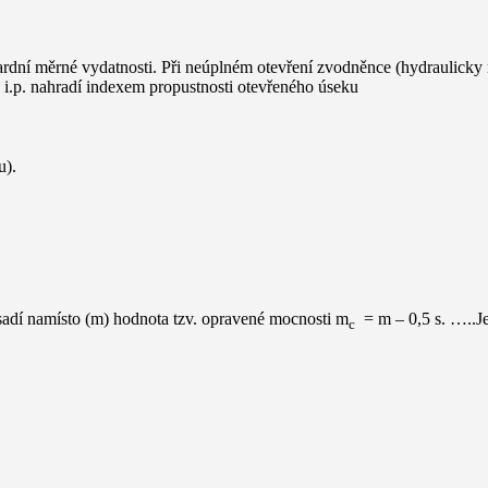
ardní měrné vydatnosti. Při neúplném otevření zvodněnce (hydraulicky
 i.p. nahradí indexem propustnosti otevřeného úseku
u).
dosadí namísto (m) hodnota tzv. opravené mocnosti m
= m – 0,5 s. …..J
c