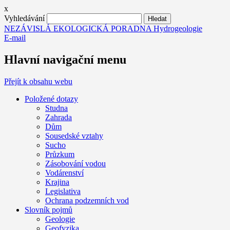
x
Vyhledávání
NEZÁVISLÁ EKOLOGICKÁ PORADNA Hydrogeologie
E-mail
Hlavní navigační menu
Přejít k obsahu webu
Položené dotazy
Studna
Zahrada
Dům
Sousedské vztahy
Sucho
Průzkum
Zásobování vodou
Vodárenství
Krajina
Legislativa
Ochrana podzemních vod
Slovník pojmů
Geologie
Geofyzika