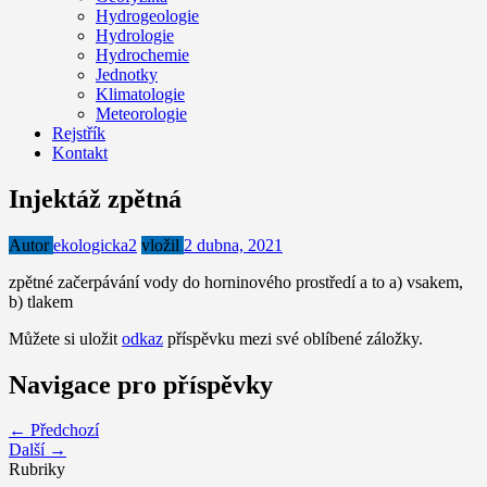
Hydrogeologie
Hydrologie
Hydrochemie
Jednotky
Klimatologie
Meteorologie
Rejstřík
Kontakt
Injektáž zpětná
Autor
ekologicka2
vložil
2 dubna, 2021
zpětné začerpávání vody do horninového prostředí a to a) vsakem,
b) tlakem
Můžete si uložit
odkaz
příspěvku mezi své oblíbené záložky.
Navigace pro příspěvky
← Předchozí
Další →
Rubriky