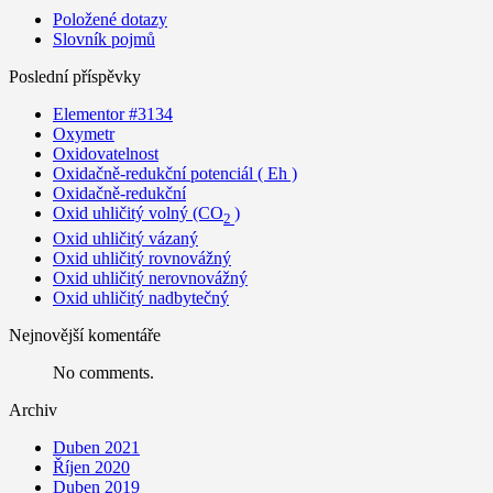
Položené dotazy
Slovník pojmů
Poslední příspěvky
Elementor #3134
Oxymetr
Oxidovatelnost
Oxidačně-redukční potenciál ( Eh )
Oxidačně-redukční
Oxid uhličitý volný (CO
)
2
Oxid uhličitý vázaný
Oxid uhličitý rovnovážný
Oxid uhličitý nerovnovážný
Oxid uhličitý nadbytečný
Nejnovější komentáře
No comments.
Archiv
Duben 2021
Říjen 2020
Duben 2019