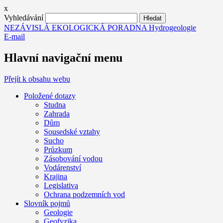
x
Vyhledávání
NEZÁVISLÁ EKOLOGICKÁ PORADNA Hydrogeologie
E-mail
Hlavní navigační menu
Přejít k obsahu webu
Položené dotazy
Studna
Zahrada
Dům
Sousedské vztahy
Sucho
Průzkum
Zásobování vodou
Vodárenství
Krajina
Legislativa
Ochrana podzemních vod
Slovník pojmů
Geologie
Geofyzika