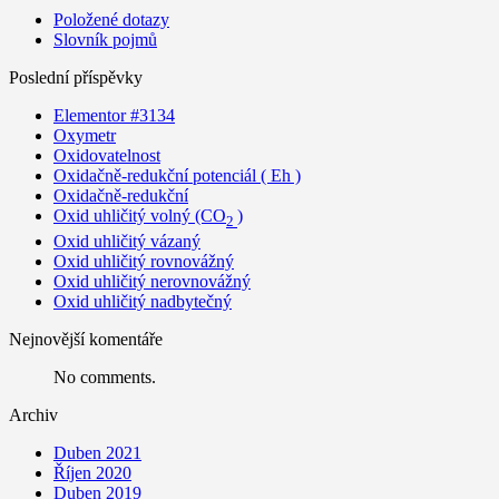
Položené dotazy
Slovník pojmů
Poslední příspěvky
Elementor #3134
Oxymetr
Oxidovatelnost
Oxidačně-redukční potenciál ( Eh )
Oxidačně-redukční
Oxid uhličitý volný (CO
)
2
Oxid uhličitý vázaný
Oxid uhličitý rovnovážný
Oxid uhličitý nerovnovážný
Oxid uhličitý nadbytečný
Nejnovější komentáře
No comments.
Archiv
Duben 2021
Říjen 2020
Duben 2019