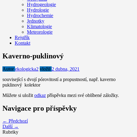
Hydrogeologie
Hydrologie
Hydrochemie
Jednotky
Klimatologie
Meteorologie
Rejstřík
Kontakt
Kaverno-puklinový
Autor
ekologicka2
vložil
2 dubna, 2021
související s dvojí pórovitostí a propustností, např. kaverno
puklinový kolektor
Můžete si uložit
odkaz
příspěvku mezi své oblíbené záložky.
Navigace pro příspěvky
← Předchozí
Další →
Rubriky