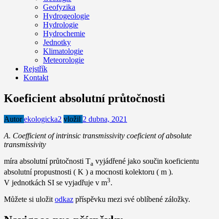
Geofyzika
Hydrogeologie
Hydrologie
Hydrochemie
Jednotky
Klimatologie
Meteorologie
Rejstřík
Kontakt
Koeficient absolutní průtočnosti
Autor
ekologicka2
vložil
2 dubna, 2021
A. Coefficient of intrinsic transmissivity coeficient of absolute
transmissivity
míra absolutní průtočnosti T
vyjádřené jako součin koeficientu
a
absolutní propustnosti ( K ) a mocnosti kolektoru ( m ).
3
V jednotkách SI se vyjadřuje v m
.
Můžete si uložit
odkaz
příspěvku mezi své oblíbené záložky.