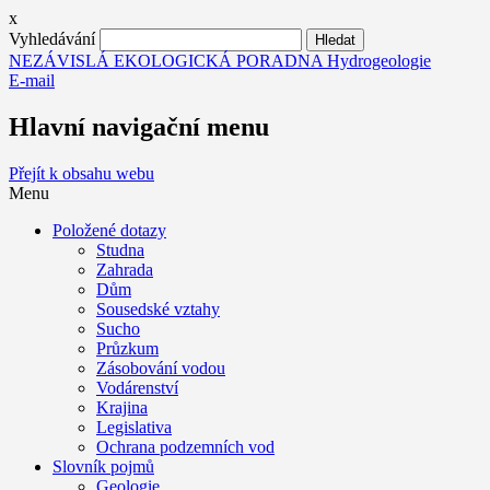
x
Vyhledávání
NEZÁVISLÁ EKOLOGICKÁ PORADNA Hydrogeologie
E-mail
Hlavní navigační menu
Přejít k obsahu webu
Menu
Položené dotazy
Studna
Zahrada
Dům
Sousedské vztahy
Sucho
Průzkum
Zásobování vodou
Vodárenství
Krajina
Legislativa
Ochrana podzemních vod
Slovník pojmů
Geologie