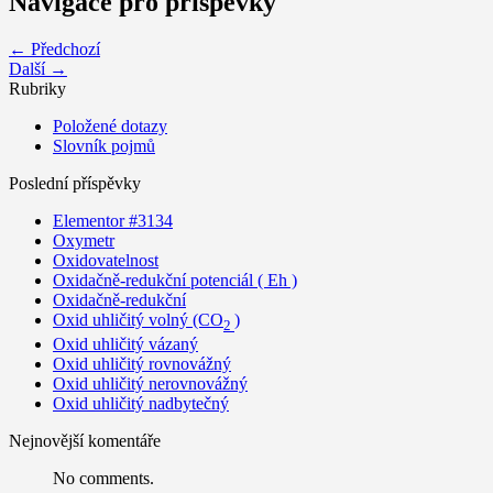
Navigace pro příspěvky
← Předchozí
Další →
Rubriky
Položené dotazy
Slovník pojmů
Poslední příspěvky
Elementor #3134
Oxymetr
Oxidovatelnost
Oxidačně-redukční potenciál ( Eh )
Oxidačně-redukční
Oxid uhličitý volný (CO
)
2
Oxid uhličitý vázaný
Oxid uhličitý rovnovážný
Oxid uhličitý nerovnovážný
Oxid uhličitý nadbytečný
Nejnovější komentáře
No comments.