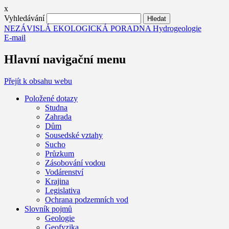
x
Vyhledávání
NEZÁVISLÁ EKOLOGICKÁ PORADNA Hydrogeologie
E-mail
Hlavní navigační menu
Přejít k obsahu webu
Položené dotazy
Studna
Zahrada
Dům
Sousedské vztahy
Sucho
Průzkum
Zásobování vodou
Vodárenství
Krajina
Legislativa
Ochrana podzemních vod
Slovník pojmů
Geologie
Geofyzika