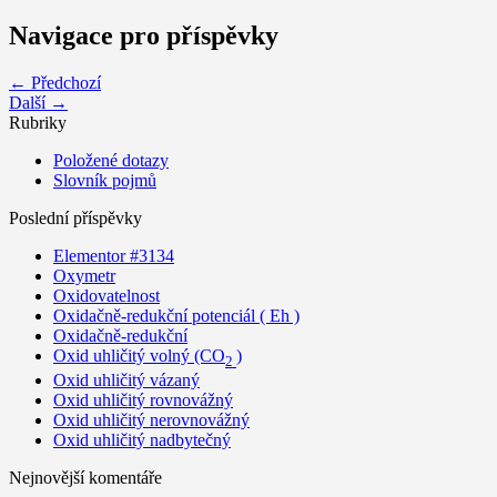
Navigace pro příspěvky
← Předchozí
Další →
Rubriky
Položené dotazy
Slovník pojmů
Poslední příspěvky
Elementor #3134
Oxymetr
Oxidovatelnost
Oxidačně-redukční potenciál ( Eh )
Oxidačně-redukční
Oxid uhličitý volný (CO
)
2
Oxid uhličitý vázaný
Oxid uhličitý rovnovážný
Oxid uhličitý nerovnovážný
Oxid uhličitý nadbytečný
Nejnovější komentáře