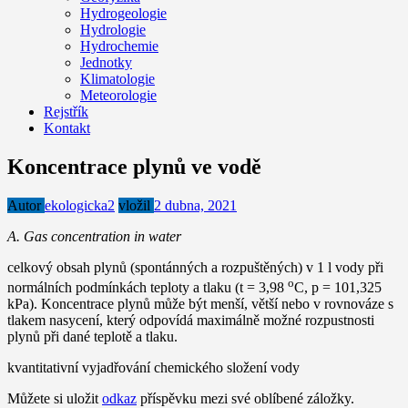
Hydrogeologie
Hydrologie
Hydrochemie
Jednotky
Klimatologie
Meteorologie
Rejstřík
Kontakt
Koncentrace plynů ve vodě
Autor
ekologicka2
vložil
2 dubna, 2021
A. Gas concentration in water
celkový obsah plynů (spontánných a rozpuštěných) v 1 l vody při
o
normálních podmínkách teploty a tlaku (t = 3,98
C, p = 101,325
kPa). Koncentrace plynů může být menší, větší nebo v rovnováze s
tlakem nasycení, který odpovídá maximálně možné rozpustnosti
plynů při dané teplotě a tlaku.
kvantitativní vyjadřování chemického složení vody
Můžete si uložit
odkaz
příspěvku mezi své oblíbené záložky.