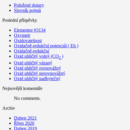
Položené dotazy
Slovník pojmů
Poslední příspěvky
Elementor #3134
Oxymetr
Oxidovatelnost
Oxidačně-redukční potenciál ( Eh )
Oxidačně-redukční
Oxid uhličitý volný (CO
)
2
Oxid uhličitý vázaný
Oxid uhličitý rovnovážný
Oxid uhličitý nerovnovážný
Oxid uhličitý nadbytečný
Nejnovější komentáře
No comments.
Archiv
Duben 2021
Říjen 2020
Duben 2019