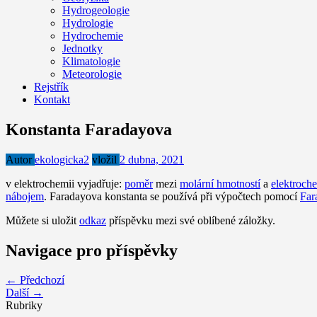
Hydrogeologie
Hydrologie
Hydrochemie
Jednotky
Klimatologie
Meteorologie
Rejstřík
Kontakt
Konstanta Faradayova
Autor
ekologicka2
vložil
2 dubna, 2021
v elektrochemii vyjadřuje:
poměr
mezi
molární hmotností
a
elektroch
nábojem
. Faradayova konstanta se používá při výpočtech pomocí
Far
Můžete si uložit
odkaz
příspěvku mezi své oblíbené záložky.
Navigace pro příspěvky
← Předchozí
Další →
Rubriky