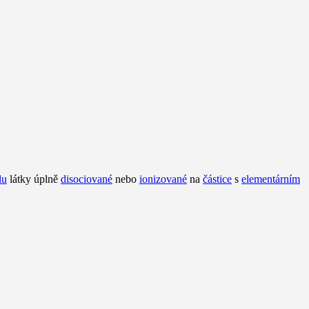
lu
látky úplně
disociované
nebo
ionizované
na
částice
s
elementárním