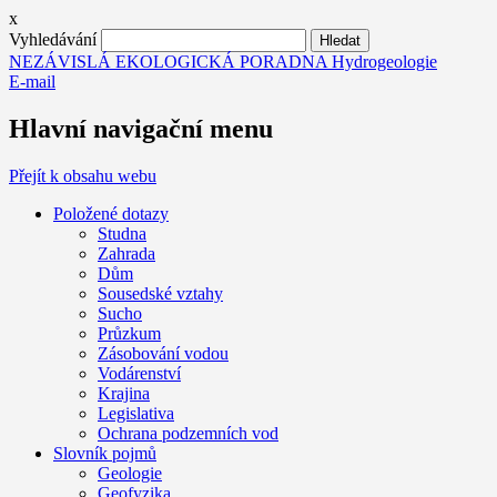
x
Vyhledávání
NEZÁVISLÁ EKOLOGICKÁ PORADNA Hydrogeologie
E-mail
Hlavní navigační menu
Přejít k obsahu webu
Položené dotazy
Studna
Zahrada
Dům
Sousedské vztahy
Sucho
Průzkum
Zásobování vodou
Vodárenství
Krajina
Legislativa
Ochrana podzemních vod
Slovník pojmů
Geologie
Geofyzika