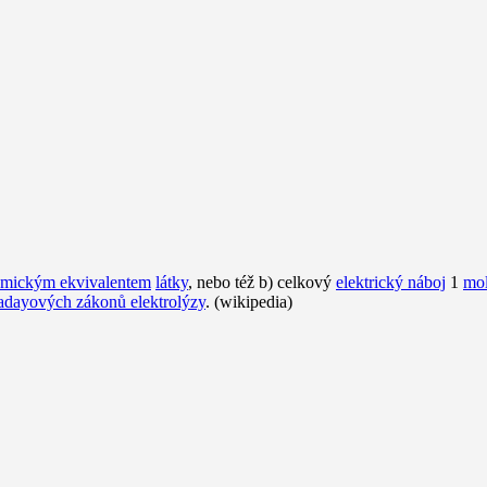
emickým ekvivalentem
látky
, nebo též b) celkový
elektrický náboj
1
mo
adayových zákonů elektrolýzy
. (wikipedia)