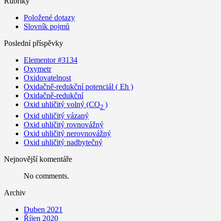
Rubriky
Položené dotazy
Slovník pojmů
Poslední příspěvky
Elementor #3134
Oxymetr
Oxidovatelnost
Oxidačně-redukční potenciál ( Eh )
Oxidačně-redukční
Oxid uhličitý volný (CO
)
2
Oxid uhličitý vázaný
Oxid uhličitý rovnovážný
Oxid uhličitý nerovnovážný
Oxid uhličitý nadbytečný
Nejnovější komentáře
No comments.
Archiv
Duben 2021
Říjen 2020