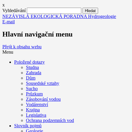
x
Vyhledávání
NEZÁVISLÁ EKOLOGICKÁ PORADNA Hydrogeologie
E-mail
Hlavní navigační menu
Přejít k obsahu webu
Menu
Položené dotazy
Studna
Zahrada
Dům
Sousedské vztahy
Sucho
Průzkum
Zásobování vodou
Vodárenství
Krajina
Legislativa
Ochrana podzemních vod
Slovník pojmů
Geologie