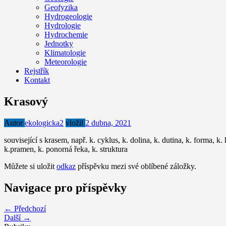
Geofyzika
Hydrogeologie
Hydrologie
Hydrochemie
Jednotky
Klimatologie
Meteorologie
Rejstřík
Kontakt
Krasový
Autor
ekologicka2
vložil
2 dubna, 2021
související s krasem, např. k. cyklus, k. dolina, k. dutina, k. forma, k.
k.pramen, k. ponorná řeka, k. struktura
Můžete si uložit
odkaz
příspěvku mezi své oblíbené záložky.
Navigace pro příspěvky
← Předchozí
Další →