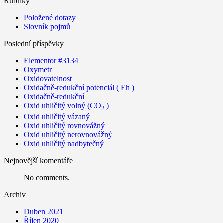
Rubriky
Položené dotazy
Slovník pojmů
Poslední příspěvky
Elementor #3134
Oxymetr
Oxidovatelnost
Oxidačně-redukční potenciál ( Eh )
Oxidačně-redukční
Oxid uhličitý volný (CO
)
2
Oxid uhličitý vázaný
Oxid uhličitý rovnovážný
Oxid uhličitý nerovnovážný
Oxid uhličitý nadbytečný
Nejnovější komentáře
No comments.
Archiv
Duben 2021
Říjen 2020