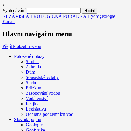
x
Vyhledávání
NEZÁVISLÁ EKOLOGICKÁ PORADNA Hydrogeologie
E-mail
Hlavní navigační menu
Přejít k obsahu webu
Položené dotazy
Studna
Zahrada
Dům
Sousedské vztahy
Sucho
Průzkum
Zásobování vodou
Vodárenství
Krajina
Legislativa
Ochrana podzemních vod
Slovník pojmů
Geologie
Geofyzika