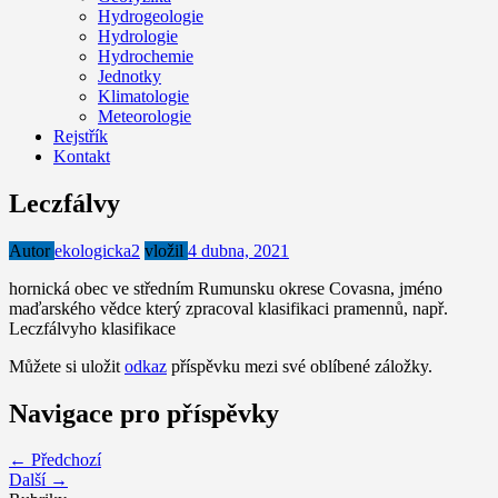
Hydrogeologie
Hydrologie
Hydrochemie
Jednotky
Klimatologie
Meteorologie
Rejstřík
Kontakt
Leczfálvy
Autor
ekologicka2
vložil
4 dubna, 2021
hornická obec ve středním Rumunsku okrese Covasna, jméno
maďarského vědce který zpracoval klasifikaci pramennů, např.
Leczfálvyho klasifikace
Můžete si uložit
odkaz
příspěvku mezi své oblíbené záložky.
Navigace pro příspěvky
← Předchozí
Další →