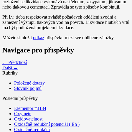
rozložení se likvidace vykonává nastřelením, zasypáním, jílováním
nebo tlakovou cementací. Zpravidla se tyto způsoby kombinují.
Při l.v. třeba respektovat zvláště požadavek oddělení zvodní a
zamezení výstupu tlakových vod na povrch. Likvidace hlubších vrtů
má být podložená projektem likvidace.
Můžete si uložit
odkaz
příspěvku mezi své oblíbené záložky.
Navigace pro příspěvky
← Předchozí
Další →
Rubriky
Položené dotazy
Slovník pojmů
Poslední příspěvky
Elementor #3134
Oxymetr
Oxidovatelnost
Oxidačně-redukční potenciál ( Eh )
Oxidačně-redukční