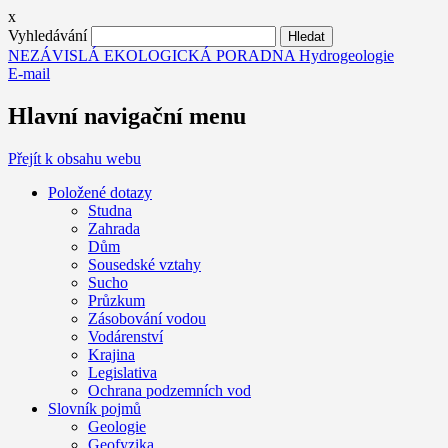
x
Vyhledávání
NEZÁVISLÁ EKOLOGICKÁ PORADNA Hydrogeologie
E-mail
Hlavní navigační menu
Přejít k obsahu webu
Položené dotazy
Studna
Zahrada
Dům
Sousedské vztahy
Sucho
Průzkum
Zásobování vodou
Vodárenství
Krajina
Legislativa
Ochrana podzemních vod
Slovník pojmů
Geologie
Geofyzika