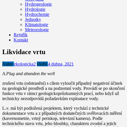
Hydrogeologie
Hydrologie
Hydrochemie
Jednotky
Klimatologie
Meteorologie
Rejstřík
Kontakt
Likvidace vrtu
Autor
ekologicka2
vložil
4 dubna, 2021
A.Plug and abandon the well
zrušení vrtu (odstranění) s cílem vyloučit případný negativní účinek
na geologické prostředí a na podzemní vody. Provádí se po skončení
funkce vrtu v rámci geologickoprůzkumných prací, nebo když už
technicky nezodpovídá požadavkům exploatace vody.
L.v. má být podložená projektem, který vychází z technické
dokumentace vrtu a z případných dodatečných ověřovacích měření
(kavernometrie, vrtný periskop, televizní kamera). Podle
technického stavu vrtu, jeho hloubky, charakteru zvodní a jejich