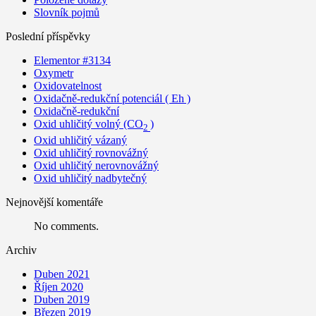
Slovník pojmů
Poslední příspěvky
Elementor #3134
Oxymetr
Oxidovatelnost
Oxidačně-redukční potenciál ( Eh )
Oxidačně-redukční
Oxid uhličitý volný (CO
)
2
Oxid uhličitý vázaný
Oxid uhličitý rovnovážný
Oxid uhličitý nerovnovážný
Oxid uhličitý nadbytečný
Nejnovější komentáře
No comments.
Archiv
Duben 2021
Říjen 2020
Duben 2019
Březen 2019