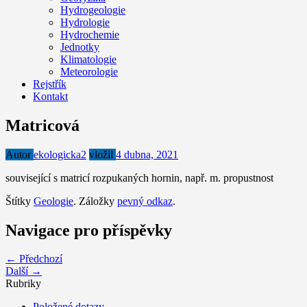
Hydrogeologie
Hydrologie
Hydrochemie
Jednotky
Klimatologie
Meteorologie
Rejstřík
Kontakt
Matricová
Autor
ekologicka2
vložil
4 dubna, 2021
související s matricí rozpukaných hornin, např. m. propustnost
Štítky
Geologie
. Záložky
pevný odkaz
.
Navigace pro příspěvky
← Předchozí
Další →
Rubriky
Položené dotazy