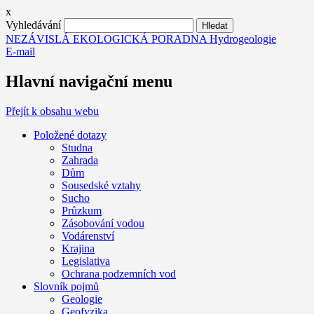
x
Vyhledávání
NEZÁVISLÁ EKOLOGICKÁ PORADNA Hydrogeologie
E-mail
Hlavní navigační menu
Přejít k obsahu webu
Položené dotazy
Studna
Zahrada
Dům
Sousedské vztahy
Sucho
Průzkum
Zásobování vodou
Vodárenství
Krajina
Legislativa
Ochrana podzemních vod
Slovník pojmů
Geologie
Geofyzika