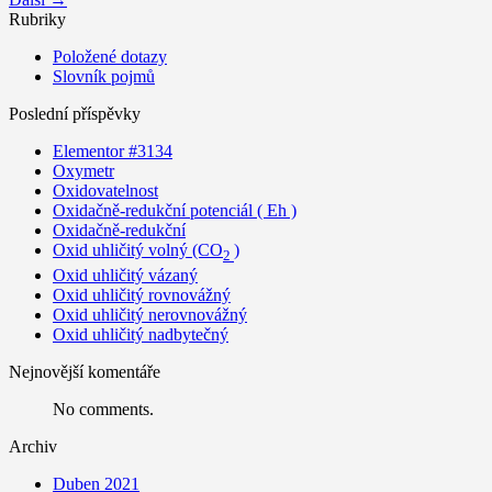
Rubriky
Položené dotazy
Slovník pojmů
Poslední příspěvky
Elementor #3134
Oxymetr
Oxidovatelnost
Oxidačně-redukční potenciál ( Eh )
Oxidačně-redukční
Oxid uhličitý volný (CO
)
2
Oxid uhličitý vázaný
Oxid uhličitý rovnovážný
Oxid uhličitý nerovnovážný
Oxid uhličitý nadbytečný
Nejnovější komentáře
No comments.
Archiv
Duben 2021