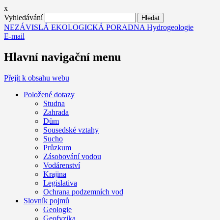
x
Vyhledávání
NEZÁVISLÁ EKOLOGICKÁ PORADNA Hydrogeologie
E-mail
Hlavní navigační menu
Přejít k obsahu webu
Položené dotazy
Studna
Zahrada
Dům
Sousedské vztahy
Sucho
Průzkum
Zásobování vodou
Vodárenství
Krajina
Legislativa
Ochrana podzemních vod
Slovník pojmů
Geologie
Geofyzika