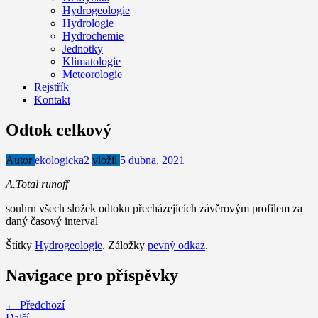
Hydrogeologie
Hydrologie
Hydrochemie
Jednotky
Klimatologie
Meteorologie
Rejstřík
Kontakt
Odtok celkový
Autor
ekologicka2
vložil
5 dubna, 2021
A.Total runoff
souhrn všech složek odtoku přecházejících závěrovým profilem za
daný časový interval
Štítky
Hydrogeologie
. Záložky
pevný odkaz
.
Navigace pro příspěvky
← Předchozí
Další →