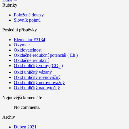
Rubriky
Položené dotazy
Slovník pojmů
Poslední příspěvky
Elementor #3134
Oxymetr
Oxidovatelnost
Oxidačně-redukční potenciál ( Eh )
Oxidačně-redukční
Oxid uhličitý volný (CO
)
2
Oxid uhličitý vázaný
Oxid uhličitý rovnovážný
Oxid uhličitý nerovnovážný
Oxid uhličitý nadbytečný
Nejnovější komentáře
No comments.
Archiv
Duben 2021