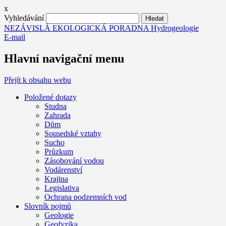
x
Vyhledávání
NEZÁVISLÁ EKOLOGICKÁ PORADNA Hydrogeologie
E-mail
Hlavní navigační menu
Přejít k obsahu webu
Položené dotazy
Studna
Zahrada
Dům
Sousedské vztahy
Sucho
Průzkum
Zásobování vodou
Vodárenství
Krajina
Legislativa
Ochrana podzemních vod
Slovník pojmů
Geologie
Geofyzika