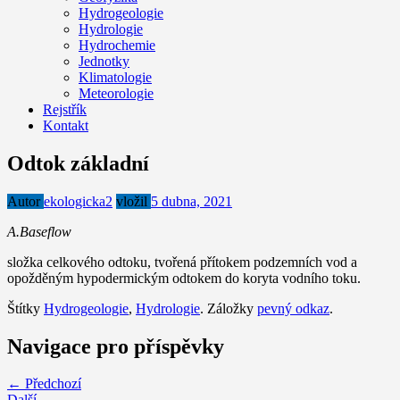
Hydrogeologie
Hydrologie
Hydrochemie
Jednotky
Klimatologie
Meteorologie
Rejstřík
Kontakt
Odtok základní
Autor
ekologicka2
vložil
5 dubna, 2021
A.Baseflow
složka celkového odtoku, tvořená přítokem podzemních vod a
opožděným hypodermickým odtokem do koryta vodního toku.
Štítky
Hydrogeologie
,
Hydrologie
. Záložky
pevný odkaz
.
Navigace pro příspěvky
← Předchozí
Další →