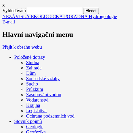
x
Vyhledávání
NEZÁVISLÁ EKOLOGICKÁ PORADNA Hydrogeologie
E-mail
Hlavní navigační menu
Přejít k obsahu webu
Položené dotazy
Studna
Zahrada
Dům
Sousedské vztahy
Sucho
Průzkum
Zásobování vodou
Vodárenství
Krajina
Legislativa
Ochrana podzemních vod
Slovník pojmů
Geologie
Geofyzika