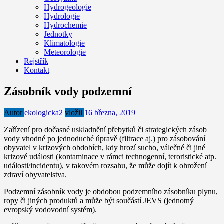
Hydrogeologie
Hydrologie
Hydrochemie
Jednotky
Klimatologie
Meteorologie
Rejstřík
Kontakt
Zásobník vody podzemní
Autor
ekologicka2
vložil
16 března, 2019
Zařízení pro dočasné uskladnění přebytků či strategických zásob
vody vhodné po jednoduché úpravě (filtrace aj.) pro zásobování
obyvatel v krizových obdobích, kdy hrozí sucho, válečné či jiné
krizové události (kontaminace v rámci technogenní, teroristické atp.
události/incidentu), v takovém rozsahu, že může dojít k ohrožení
zdraví obyvatelstva.
Podzemní zásobník vody je obdobou podzemního zásobníku plynu,
ropy či jiných produktů a může být součástí JEVS (jednotný
evropský vodovodní systém).