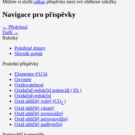
Můžete si uložit
odkaz
příspěvku mezi své oblíbené záložky.
Navigace pro příspěvky
← Předchozí
Další →
Rubriky
Položené dotazy
Slovník pojmů
Poslední příspěvky
Elementor #3134
Oxymetr
Oxidovatelnost
Oxidačně-redukční potenciál ( Eh )
Oxidačně-redukční
Oxid uhličitý volný (CO
)
2
Oxid uhličitý vázaný
Oxid uhličitý rovnovážný
Oxid uhličitý nerovnovážný
Oxid uhličitý nadbytečný
Nejnovější komentáře