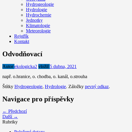
Hydrogeologie
Hydrologie
Hydrochemie
Jednotky
Klimatologie
Meteorologie
Rejstřík
Kontakt
Odvodňovací
Autor
ekologicka2
vložil
5 dubna, 2021
např. o.hranice, o. chodba, o. kanál, o.strouha
Štítky
Hydrogeologie
,
Hydrologie
. Záložky
pevný odkaz
.
Navigace pro příspěvky
← Předchozí
Další →
Rubriky
Položené dotazy