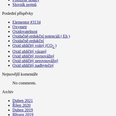
Slovník pojmů
Poslední příspěvky
Elementor #3134
Oxymetr
Oxidovatelnost
Oxidačně-redukční potenciál ( Eh )
Oxidačně-redukční
Oxid uhličitý volný (CO
)
2
Oxid uhličitý vázaný
Oxid uhličitý rovnovážný
Oxid uhličitý nerovnovážný
Oxid uhličitý nadbytečný
Nejnovější komentáře
No comments.
Archiv
Duben 2021
Říjen 2020
Duben 2019
Březen 2019