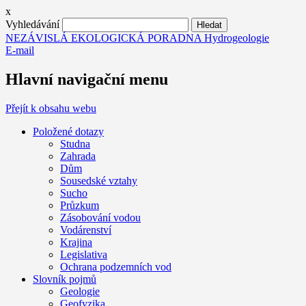
x
Vyhledávání
NEZÁVISLÁ EKOLOGICKÁ PORADNA Hydrogeologie
E-mail
Hlavní navigační menu
Přejít k obsahu webu
Položené dotazy
Studna
Zahrada
Dům
Sousedské vztahy
Sucho
Průzkum
Zásobování vodou
Vodárenství
Krajina
Legislativa
Ochrana podzemních vod
Slovník pojmů
Geologie
Geofyzika