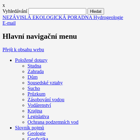
x
Vyhledávání
NEZÁVISLÁ EKOLOGICKÁ PORADNA Hydrogeologie
E-mail
Hlavní navigační menu
Přejít k obsahu webu
Položené dotazy
Studna
Zahrada
Dům
Sousedské vztahy
Sucho
Průzkum
Zásobování vodou
Vodárenství
Krajina
Legislativa
Ochrana podzemních vod
Slovník pojmů
Geologie
Geofyzika