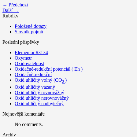
← Předchozí
Další →
Rubriky
Položené dotazy
Slovník pojmů
Poslední příspěvky
Elementor #3134
Oxymetr
Oxidovatelnost
Oxidačně-redukční potenciál ( Eh )
Oxidačně-redukční
Oxid uhličitý volný (CO
)
2
Oxid uhličitý vázaný
Oxid uhličitý rovnovážný
Oxid uhličitý nerovnovážný
Oxid uhličitý nadbytečný
Nejnovější komentáře
No comments.
Archiv