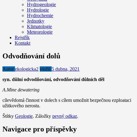
Hydrogeologie
Hydrologie
Hydrochemie
Jednotky
Klimatologie
Meteorologie
Rejstřík
Kontakt
Odvodňování dolů
Autor
ekologicka2
vložil
5 dubna, 2021
syn. důlní odvodňování, odvodňování důlních děl
A.Mine dewatering
cílevědomá činnost v dolech s cílem umožnit bezpečnou ezploataci
užitkového nerostu.
Štítky
Geologie
. Záložky
pevný odkaz
.
Navigace pro příspěvky